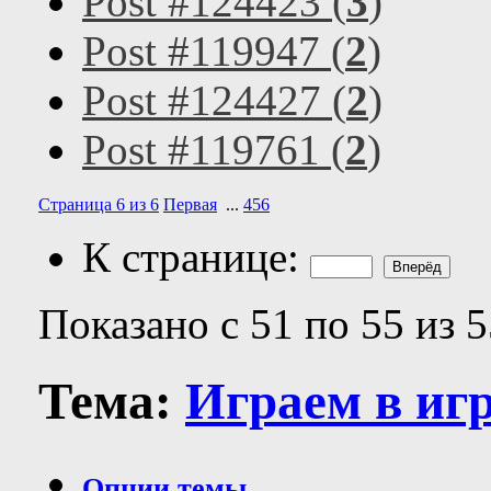
Post #124423 (
3
)
Post #119947 (
2
)
Post #124427 (
2
)
Post #119761 (
2
)
Страница 6 из 6
Первая
...
4
5
6
К странице:
Показано с 51 по 55 из 5
Тема:
Играем в иг
Опции темы