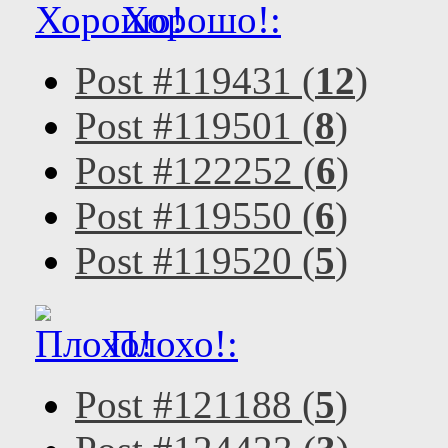
Хорошо!:
Post #119431 (
12
)
Post #119501 (
8
)
Post #122252 (
6
)
Post #119550 (
6
)
Post #119520 (
5
)
Плохо!:
Post #121188 (
5
)