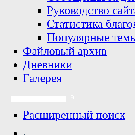
Руководство сайт
Статистика благо
Популярные тем
Файловый архив
Дневники
Галерея
Расширенный поиск