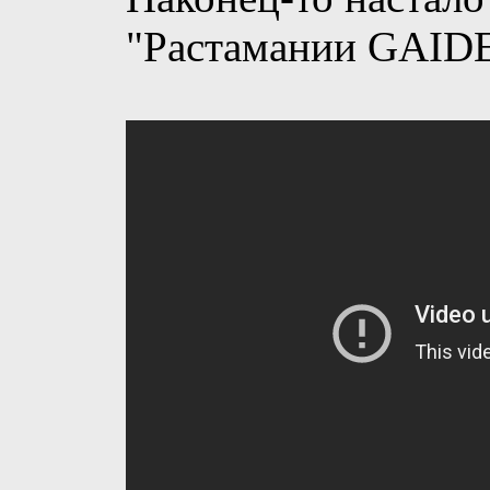
Наконец-то настало
"Растамании GAID