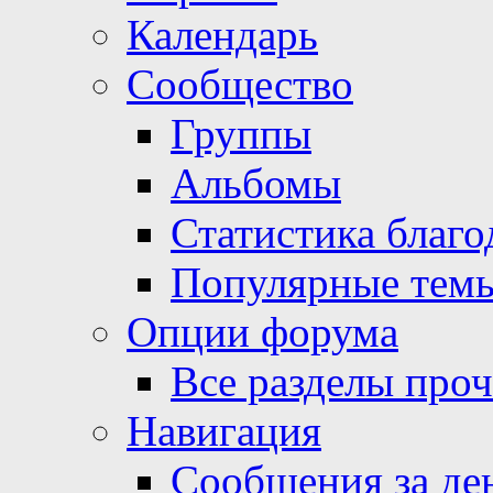
Календарь
Сообщество
Группы
Альбомы
Статистика благо
Популярные тем
Опции форума
Все разделы про
Навигация
Сообщения за де