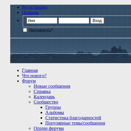
Регистрация
Помощь
Запомнить?
Главная
Что нового?
Форум
Новые сообщения
Справка
Календарь
Сообщество
Группы
Альбомы
Статистика благодарностей
Популярные темы/сообщения
Опции форума