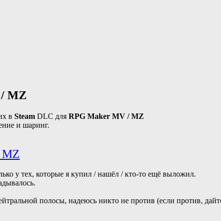
 / MZ
их в
Steam
DLC для
RPG Maker MV / MZ
ение и шаринг.
/ MZ
лько у тех, которые я купил / нашёл / кто-то ещё выложил.
адывалось.
тральной полосы, надеюсь никто не против (если против, дайте