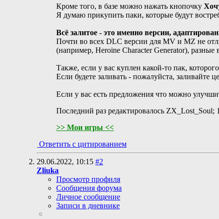
Кроме того, в базе можно нажать кнопочку
Хоч
Я думаю прикупить паки, которые будут востре
Всё залитое - это именно версии, адаптирова
Почти во всех DLC версии для MV и MZ не отли
(например, Heroine Character Generator), разные
Также, если у вас куплен какой-то пак, которог
Если будете заливать - пожалуйста, заливайте 
Если у вас есть предложения что можно улучшит
Последний раз редактировалось ZX_Lost_Soul; 
>> Мои игры <<
Ответить с цитированием
29.06.2022,
10:15
#2
Zliuka
Просмотр профиля
Сообщения форума
Личное сообщение
Записи в дневнике