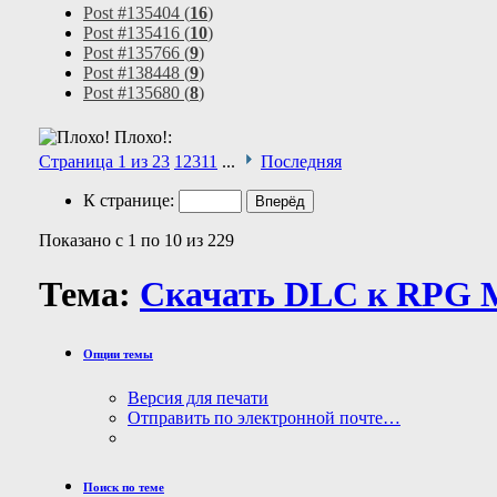
Post #135404 (
16
)
Post #135416 (
10
)
Post #135766 (
9
)
Post #138448 (
9
)
Post #135680 (
8
)
Плохо!:
Страница 1 из 23
1
2
3
11
...
Последняя
К странице:
Показано с 1 по 10 из 229
Тема:
Скачать DLC к RPG 
Опции темы
Версия для печати
Отправить по электронной почте…
Поиск по теме