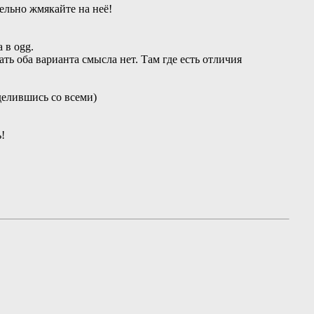
тельно жмякайте на неё!
 в ogg.
ь оба варианта смысла нет. Там где есть отличия
делившись со всеми)
!