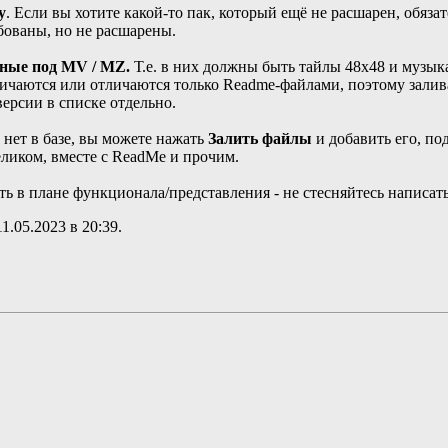
у
. Если вы хотите какой-то пак, который ещё не расшарен, обяза
бованы, но не расшарены.
нные под MV / MZ.
Т.е. в них должны быть тайлы 48x48 и музыка
чаются или отличаются только Readme-файлами, поэтому заливат
 версии в списке отдельно.
о нет в базе, вы можете нажать
Залить файлы
и добавить его, по
целиком, вместе с ReadMe и прочим.
ь в плане функционала/представления - не стесняйтесь написать
11.05.2023 в
20:39
.