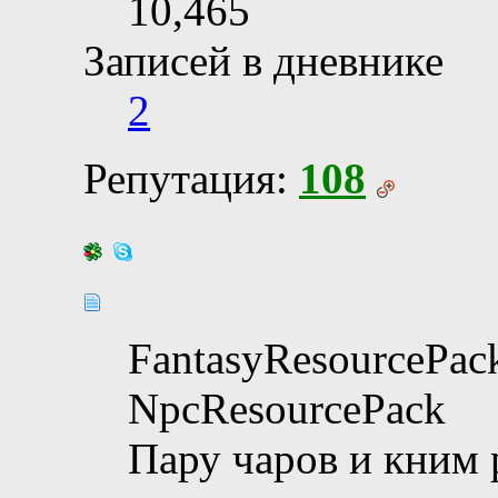
10,465
Записей в дневнике
2
Репутация:
108
FantasyResourcePac
NpcResourcePack
Пару чаров и кним р