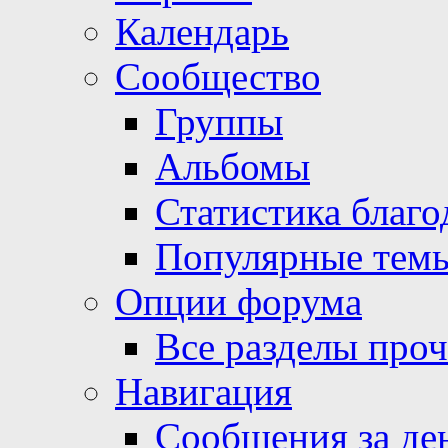
Календарь
Сообщество
Группы
Альбомы
Статистика благо
Популярные тем
Опции форума
Все разделы про
Навигация
Сообщения за де