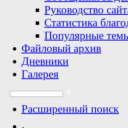
Руководство сайт
Статистика благо
Популярные тем
Файловый архив
Дневники
Галерея
Расширенный поиск