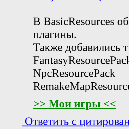
В BasicResources о
плагины.
Также добавились т
FantasyResourcePac
NpcResourcePack
RemakeMapResourc
>> Мои игры <<
Ответить с цитирова