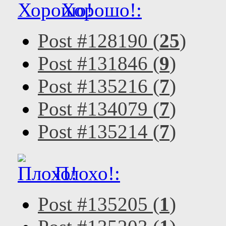
Хорошо!:
Post #128190 (
25
)
Post #131846 (
9
)
Post #135216 (
7
)
Post #134079 (
7
)
Post #135214 (
7
)
Плохо!:
Post #135205 (
1
)