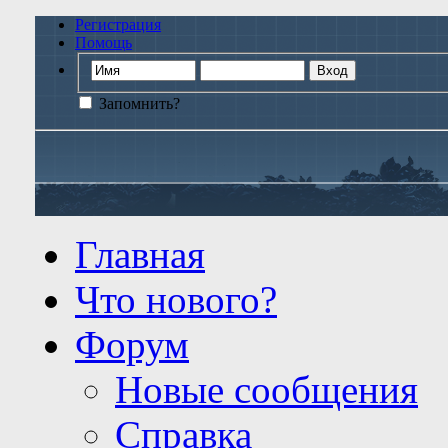
Регистрация
Помощь
Запомнить?
Главная
Что нового?
Форум
Новые сообщения
Справка