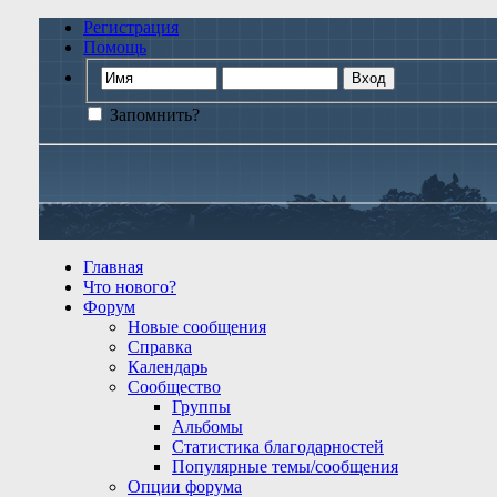
Регистрация
Помощь
Запомнить?
Главная
Что нового?
Форум
Новые сообщения
Справка
Календарь
Сообщество
Группы
Альбомы
Статистика благодарностей
Популярные темы/сообщения
Опции форума