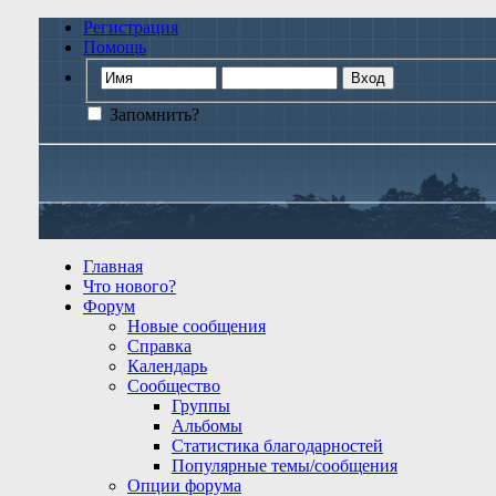
Регистрация
Помощь
Запомнить?
Главная
Что нового?
Форум
Новые сообщения
Справка
Календарь
Сообщество
Группы
Альбомы
Статистика благодарностей
Популярные темы/сообщения
Опции форума