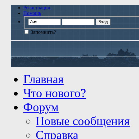
Регистрация
Помощь
Запомнить?
Главная
Что нового?
Форум
Новые сообщения
Справка