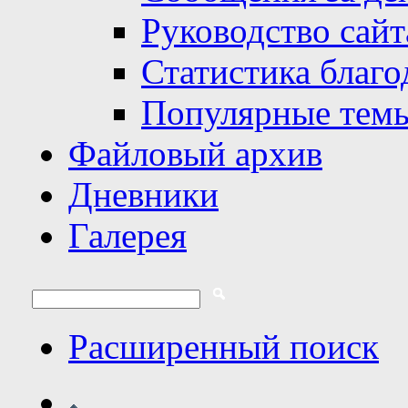
Руководство сайт
Статистика благо
Популярные тем
Файловый архив
Дневники
Галерея
Расширенный поиск