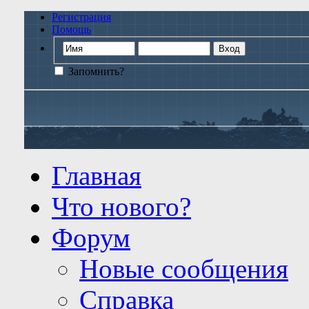
Регистрация
Помощь
Запомнить?
Главная
Что нового?
Форум
Новые сообщения
Справка