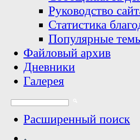
Руководство сайт
Статистика благо
Популярные тем
Файловый архив
Дневники
Галерея
Расширенный поиск