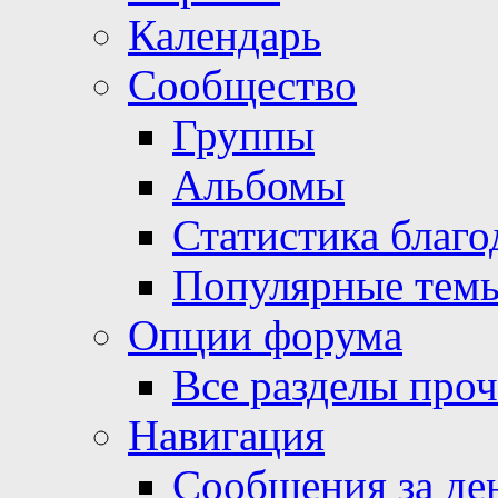
Календарь
Сообщество
Группы
Альбомы
Статистика благо
Популярные тем
Опции форума
Все разделы про
Навигация
Сообщения за де