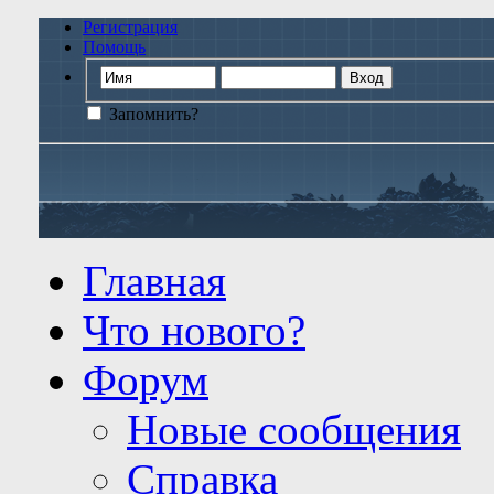
Регистрация
Помощь
Запомнить?
Главная
Что нового?
Форум
Новые сообщения
Справка