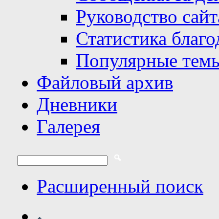
Руководство сайт
Статистика благо
Популярные тем
Файловый архив
Дневники
Галерея
Расширенный поиск