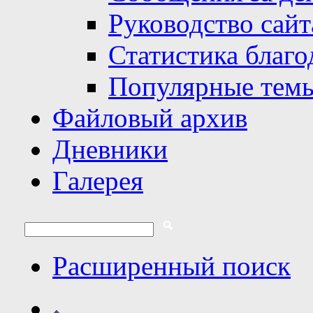
Руководство сайт
Статистика благо
Популярные тем
Файловый архив
Дневники
Галерея
Расширенный поиск