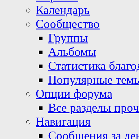
Календарь
Сообщество
Группы
Альбомы
Статистика благо
Популярные тем
Опции форума
Все разделы про
Навигация
Сообщения за де