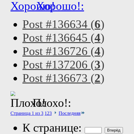
Хорошо!:
Post #136634 (
6
)
Post #136645 (
4
)
Post #136726 (
4
)
Post #137206 (
3
)
Post #136673 (
2
)
Плохо!:
Страница 1 из 3
1
2
3
Последняя
К странице: