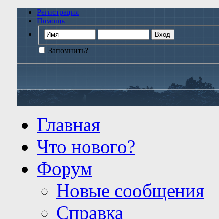
Регистрация
Помощь
Запомнить?
Главная
Что нового?
Форум
Новые сообщения
Справка