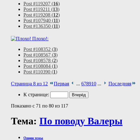
Post #119207 (
16
)
Post #119211 (
13
)
Post #119208 (
12
)
Post #107940 (
11
)
Post #136350 (
11
)
Плохо!:
Post #108352 (
3
)
Post #108567 (
3
)
Post #108578 (
2
)
Post #108084 (
1
)
Post #110390 (
1
)
Страница 8 из 12
Первая
...
6
7
8
9
10
...
Последняя
К странице:
Показано с 71 по 80 из 117
Тема:
По поводу Валеры
Опции темы