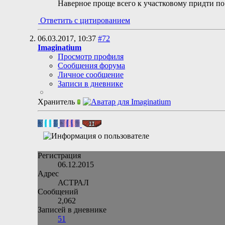
Наверное проще всего к участковому придти по 
Ответить с цитированием
06.03.2017,
10:37
#72
Imaginatium
Просмотр профиля
Сообщения форума
Личное сообщение
Записи в дневнике
Хранитель
Регистрация
06.12.2015
Адрес
АСТРАЛ
Сообщений
2,062
Записей в дневнике
51