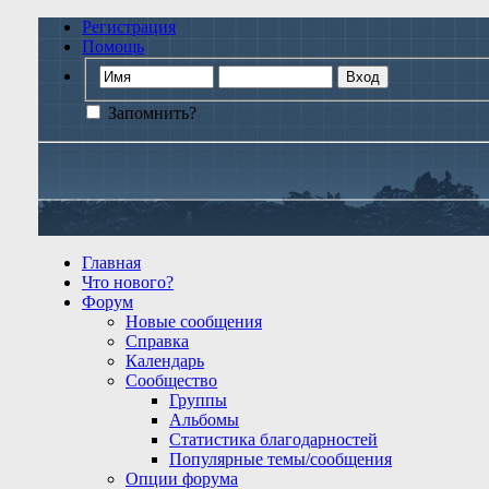
Регистрация
Помощь
Запомнить?
Главная
Что нового?
Форум
Новые сообщения
Справка
Календарь
Сообщество
Группы
Альбомы
Статистика благодарностей
Популярные темы/сообщения
Опции форума