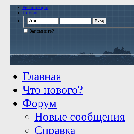
Регистрация
Помощь
Запомнить?
Главная
Что нового?
Форум
Новые сообщения
Справка