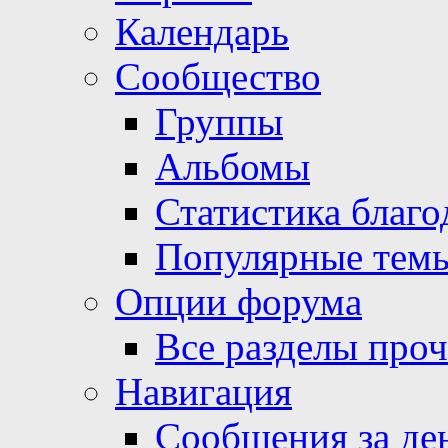
Календарь
Сообщество
Группы
Альбомы
Статистика благо
Популярные тем
Опции форума
Все разделы про
Навигация
Сообщения за де