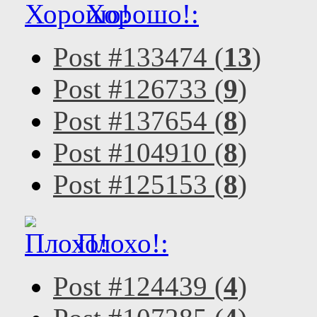
Хорошо!:
Post #133474 (
13
)
Post #126733 (
9
)
Post #137654 (
8
)
Post #104910 (
8
)
Post #125153 (
8
)
Плохо!:
Post #124439 (
4
)