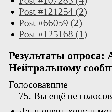
Post #107285 (
4
)
Post #121254 (
2
)
Post #66059 (
2
)
Post #125168 (
1
)
Результаты опроса:
Нейтральному сообщ
Голосовавшие
75
. Вы ещё не голосов
Да, я очень хочу и мог