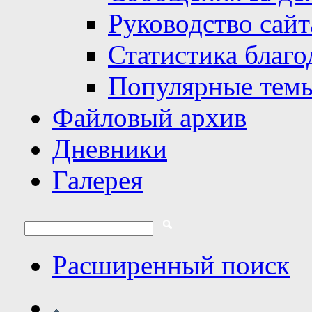
Руководство сайт
Статистика благо
Популярные тем
Файловый архив
Дневники
Галерея
Расширенный поиск