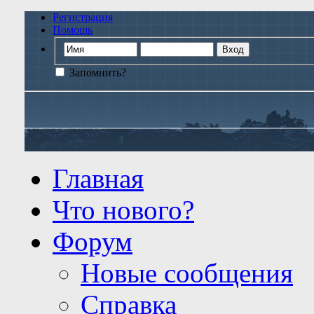
Регистрация
Помощь
Запомнить?
Главная
Что нового?
Форум
Новые сообщения
Справка