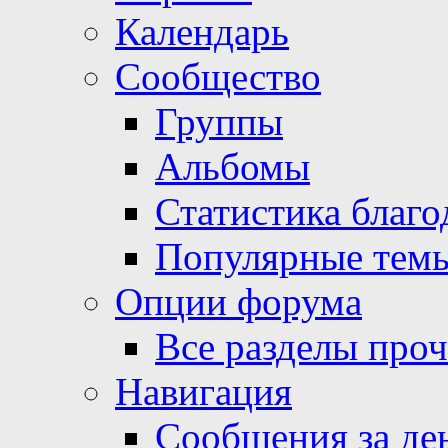
Календарь
Сообщество
Группы
Альбомы
Статистика благо
Популярные тем
Опции форума
Все разделы про
Навигация
Сообщения за де