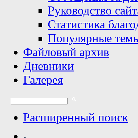
Руководство сайт
Статистика благо
Популярные тем
Файловый архив
Дневники
Галерея
Расширенный поиск