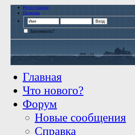
Регистрация
Помощь
Запомнить?
Главная
Что нового?
Форум
Новые сообщения
Справка