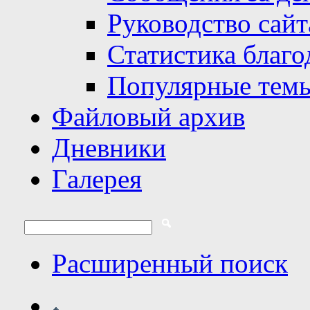
Руководство сайт
Статистика благо
Популярные тем
Файловый архив
Дневники
Галерея
Расширенный поиск