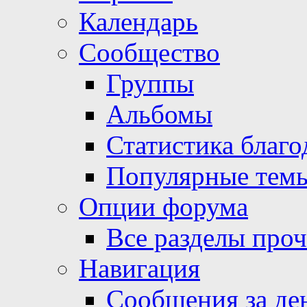
Календарь
Сообщество
Группы
Альбомы
Статистика благо
Популярные тем
Опции форума
Все разделы про
Навигация
Сообщения за де