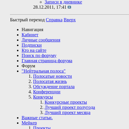
Записи в дневнике
28.12.2011,
17:41
Быстрый переход
Справка
Вверх
Навигация
Кабинет
Личные сообщения
Подписки
Кто на сайте
Поиск по форуму
Главная страница форума
Форум
"Нейтральная полоса"
Полосатые новости
Полосатая жизнь
Обсуждение портала
Конференции
Конкурсы
Конкурсные проекты
Лучший проект полугода
Лучший проект месяца
Важные статьи.
Мейкер
Проекты