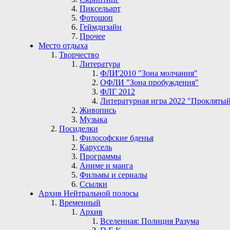
Пиксельарт
Фотошоп
Геймдизайн
Прочее
Место отдыха
Творчество
Литература
ФЛИ'2010 "Зона молчания"
ОФЛИ "Зона пробуждения"
ФЛГ 2012
Литературная игра 2022 "Проклятый
Живопись
Музыка
Посиделки
Философские бденья
Карусель
Программы
Аниме и манга
Фильмы и сериалы
Ссылки
Архив Нейтральной полосы
Временный
Архив
Вселенная: Полиция Разума