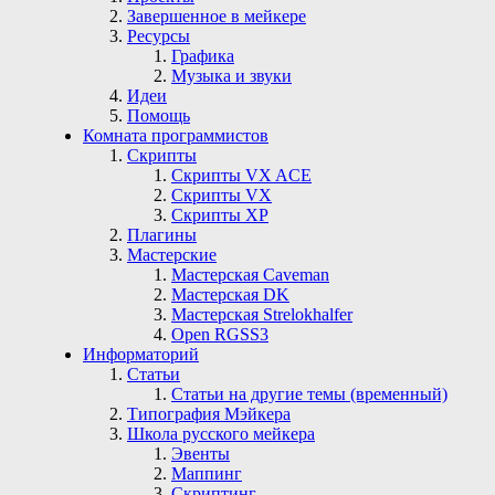
Завершенное в мейкере
Ресурсы
Графика
Музыка и звуки
Идеи
Помощь
Комната программистов
Скрипты
Скрипты VX ACE
Скрипты VX
Скрипты ХР
Плагины
Мастерские
Мастерская Сaveman
Мастерская DK
Мастерская Strelokhalfer
Open RGSS3
Информаторий
Статьи
Статьи на другие темы (временный)
Типография Мэйкера
Школа русского мейкера
Эвенты
Маппинг
Скриптинг