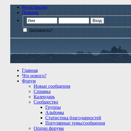
Регистрация
Помощь
Запомнить?
Главная
Что нового?
Форум
Новые сообщения
Справка
Календарь
Сообщество
Группы
Альбомы
Статистика благодарностей
Популярные темы/сообщения
Опции форума