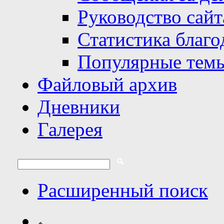
Руководство сайт
Статистика благо
Популярные тем
Файловый архив
Дневники
Галерея
Расширенный поиск