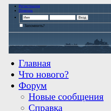
Регистрация
Помощь
Запомнить?
Главная
Что нового?
Форум
Новые сообщения
Справка