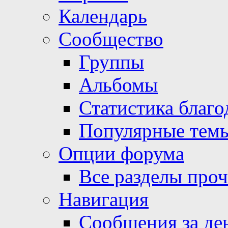
Календарь
Сообщество
Группы
Альбомы
Статистика благо
Популярные тем
Опции форума
Все разделы про
Навигация
Сообщения за де