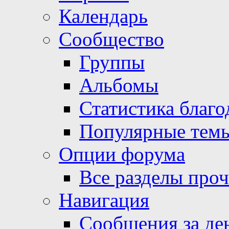
Календарь
Сообщество
Группы
Альбомы
Статистика благо
Популярные тем
Опции форума
Все разделы про
Навигация
Сообщения за де