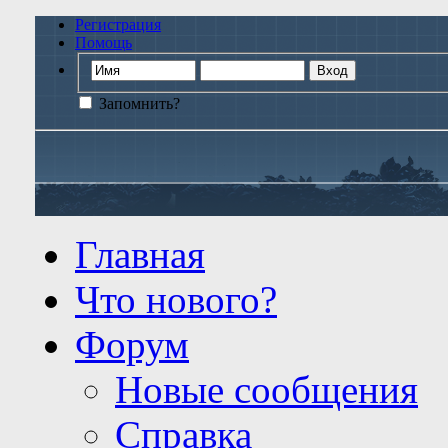
Регистрация
Помощь
Запомнить?
Главная
Что нового?
Форум
Новые сообщения
Справка