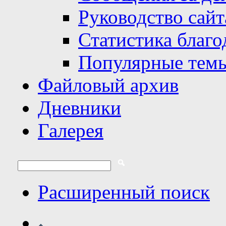
Руководство сайт
Статистика благо
Популярные тем
Файловый архив
Дневники
Галерея
Расширенный поиск