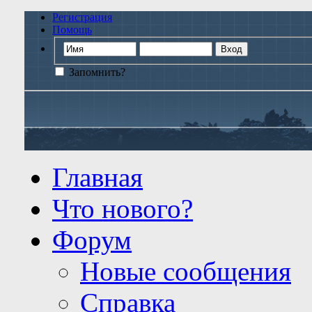
Регистрация
Помощь
Запомнить?
Главная
Что нового?
Форум
Новые сообщения
Справка