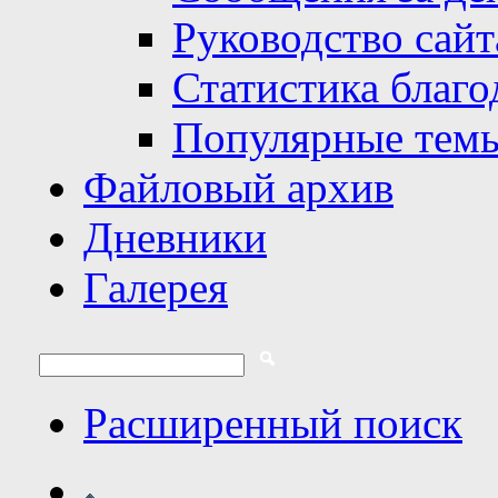
Руководство сайт
Статистика благо
Популярные тем
Файловый архив
Дневники
Галерея
Расширенный поиск