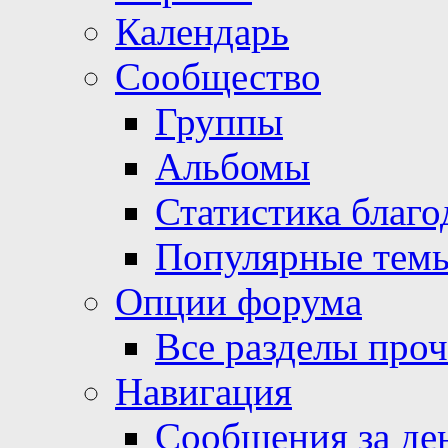
Календарь
Сообщество
Группы
Альбомы
Статистика благо
Популярные тем
Опции форума
Все разделы про
Навигация
Сообщения за де