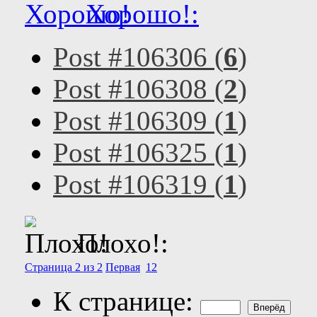
Хорошо!:
Post #106306 (
6
)
Post #106308 (
2
)
Post #106309 (
1
)
Post #106325 (
1
)
Post #106319 (
1
)
Плохо!:
Страница 2 из 2
Первая
1
2
К странице: