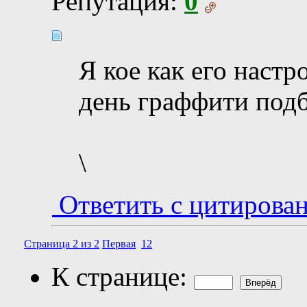
Репутация:
0
Я кое как его настр
день граффити подб
\
Ответить с цитирова
Страница 2 из 2
Первая
1
2
К странице: