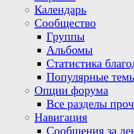
Календарь
Сообщество
Группы
Альбомы
Статистика благо
Популярные тем
Опции форума
Все разделы про
Навигация
Сообщения за де