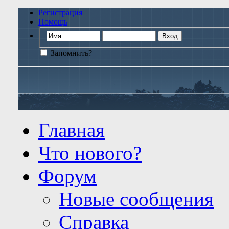
Регистрация
Помощь
Запомнить?
Главная
Что нового?
Форум
Новые сообщения
Справка