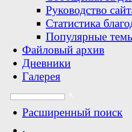
Руководство сайт
Статистика благо
Популярные тем
Файловый архив
Дневники
Галерея
Расширенный поиск