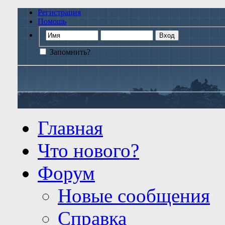
Регистрация
Помощь
Запомнить?
Главная
Что нового?
Форум
Новые сообщения
Справка