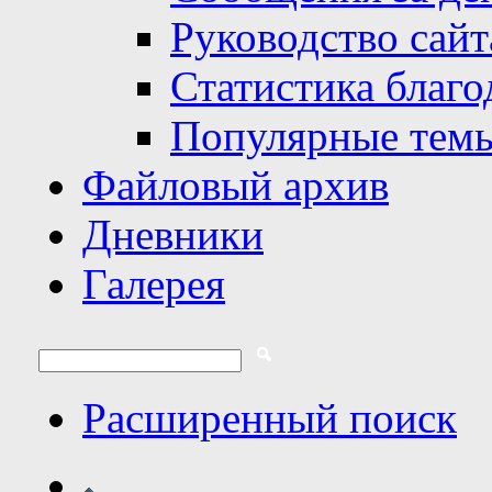
Руководство сайт
Статистика благо
Популярные тем
Файловый архив
Дневники
Галерея
Расширенный поиск