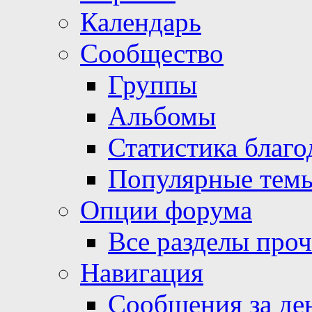
Календарь
Сообщество
Группы
Альбомы
Статистика благо
Популярные тем
Опции форума
Все разделы про
Навигация
Сообщения за де