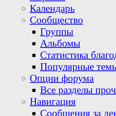
Календарь
Сообщество
Группы
Альбомы
Статистика благо
Популярные тем
Опции форума
Все разделы про
Навигация
Сообщения за де