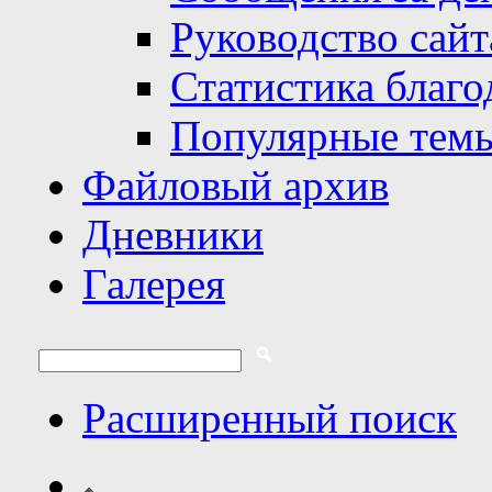
Руководство сайт
Статистика благо
Популярные тем
Файловый архив
Дневники
Галерея
Расширенный поиск