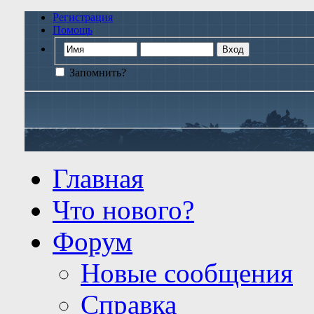
Регистрация
Помощь
Запомнить?
Главная
Что нового?
Форум
Новые сообщения
Справка