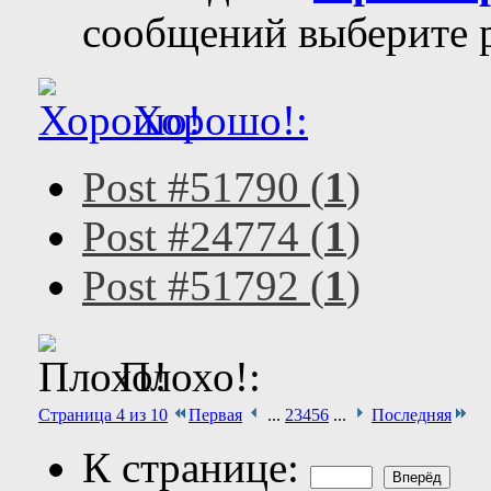
сообщений выберите р
Хорошо!:
Post #51790 (
1
)
Post #24774 (
1
)
Post #51792 (
1
)
Плохо!:
Страница 4 из 10
Первая
...
2
3
4
5
6
...
Последняя
К странице: