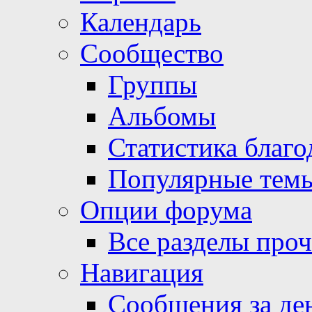
Календарь
Сообщество
Группы
Альбомы
Статистика благо
Популярные тем
Опции форума
Все разделы про
Навигация
Сообщения за де