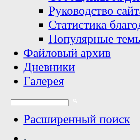
Руководство сайт
Статистика благо
Популярные тем
Файловый архив
Дневники
Галерея
Расширенный поиск