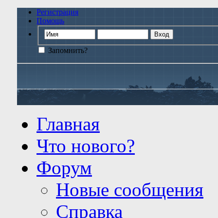
Регистрация
Помощь
Запомнить?
Главная
Что нового?
Форум
Новые сообщения
Справка