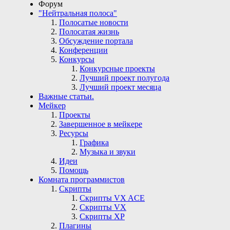
Форум
"Нейтральная полоса"
Полосатые новости
Полосатая жизнь
Обсуждение портала
Конференции
Конкурсы
Конкурсные проекты
Лучший проект полугода
Лучший проект месяца
Важные статьи.
Мейкер
Проекты
Завершенное в мейкере
Ресурсы
Графика
Музыка и звуки
Идеи
Помощь
Комната программистов
Скрипты
Скрипты VX ACE
Скрипты VX
Скрипты ХР
Плагины