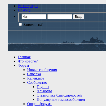
Регистрация
Помощь
Запомнить?
Главная
Что нового?
Форум
Новые сообщения
Справка
Календарь
Сообщество
Группы
Альбомы
Статистика благодарностей
Популярные темы/сообщения
Опции форума