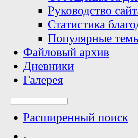
Руководство сайт
Статистика благо
Популярные тем
Файловый архив
Дневники
Галерея
Расширенный поиск