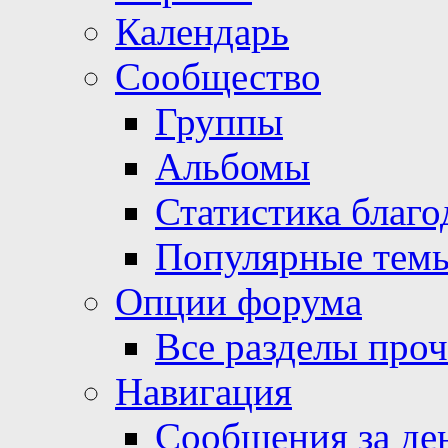
Календарь
Сообщество
Группы
Альбомы
Статистика благо
Популярные тем
Опции форума
Все разделы про
Навигация
Сообщения за де