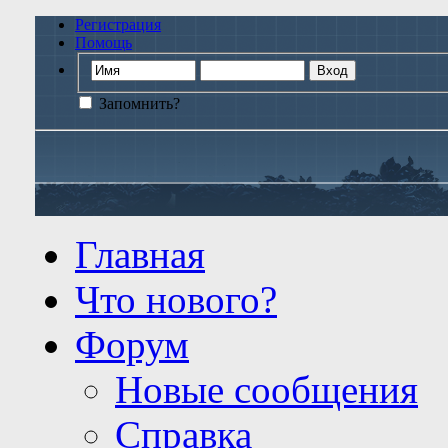
Регистрация
Помощь
Запомнить?
Главная
Что нового?
Форум
Новые сообщения
Справка