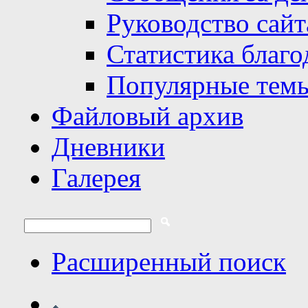
Руководство сайт
Статистика благо
Популярные тем
Файловый архив
Дневники
Галерея
Расширенный поиск