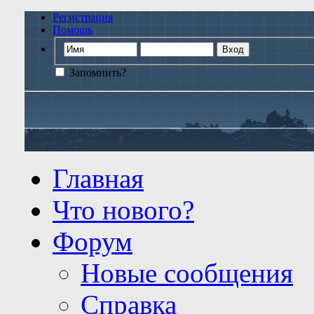
Регистрация
Помощь
Запомнить?
Главная
Что нового?
Форум
Новые сообщения
Справка