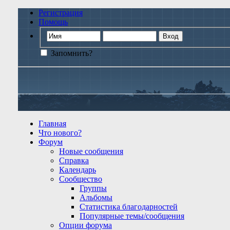
Регистрация
Помощь
Запомнить?
Главная
Что нового?
Форум
Новые сообщения
Справка
Календарь
Сообщество
Группы
Альбомы
Статистика благодарностей
Популярные темы/сообщения
Опции форума