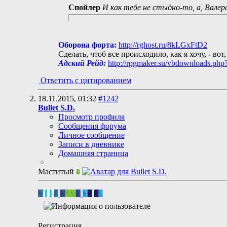
Спойлер
И как тебе не стыдно-то, а, Валер
Оборона форта:
http://rghost.ru/8kLGxFtD2
Сделать, чтоб все происходило, как я хочу, - вот
Адский Рейд:
http://rpgmaker.su/vbdownloads.php
Ответить с цитированием
18.11.2015,
01:32
#1242
Bullet S.D.
Просмотр профиля
Сообщения форума
Личное сообщение
Записи в дневнике
Домашняя страница
Маститый
Регистрация