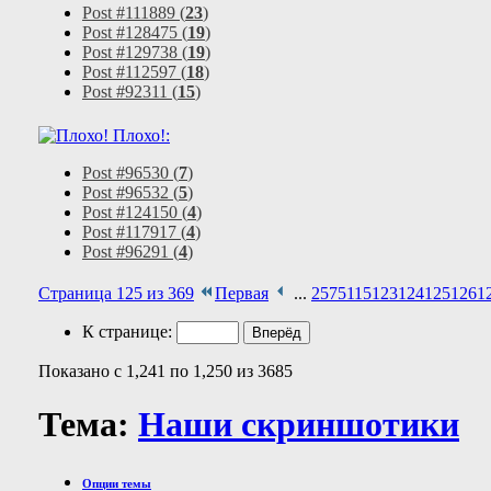
Post #111889 (
23
)
Post #128475 (
19
)
Post #129738 (
19
)
Post #112597 (
18
)
Post #92311 (
15
)
Плохо!:
Post #96530 (
7
)
Post #96532 (
5
)
Post #124150 (
4
)
Post #117917 (
4
)
Post #96291 (
4
)
Страница 125 из 369
Первая
...
25
75
115
123
124
125
126
1
К странице:
Показано с 1,241 по 1,250 из 3685
Тема:
Наши скриншотики
Опции темы