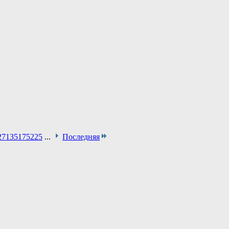
27
135
175
225
...
Последняя