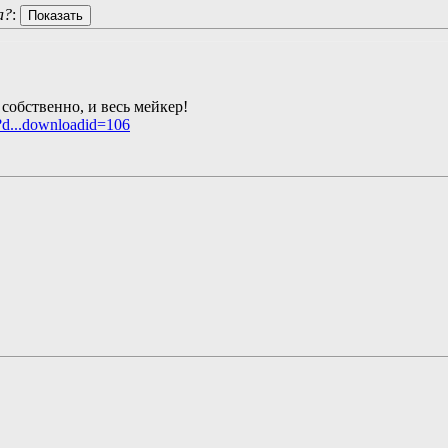
а?
:
, собственно, и весь мейкер!
?d...downloadid=106