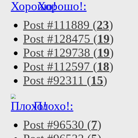
Хорошо!:
Post #111889 (
23
)
Post #128475 (
19
)
Post #129738 (
19
)
Post #112597 (
18
)
Post #92311 (
15
)
Плохо!:
Post #96530 (
7
)