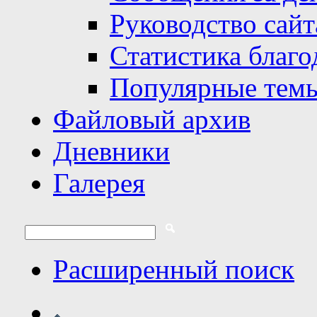
Руководство сайт
Статистика благо
Популярные тем
Файловый архив
Дневники
Галерея
Расширенный поиск