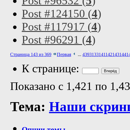
Post #96532 (
5
)
Post #124150 (
4
)
Post #117917 (
4
)
Post #96291 (
4
)
Страница 143 из 369
Первая
...
43
93
133
141
142
143
144
1
К странице:
Показано с 1,421 по 1,4
Тема:
Наши скрин
Опции темы