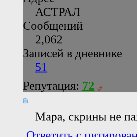
АСТРАЛ
Сообщений
2,062
Записей в дневнике
51
Репутация:
72
Мара, скрины не п
Ответить с цитирова