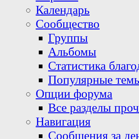
Календарь
Сообщество
Группы
Альбомы
Статистика благо
Популярные тем
Опции форума
Все разделы про
Навигация
Сообщения за де