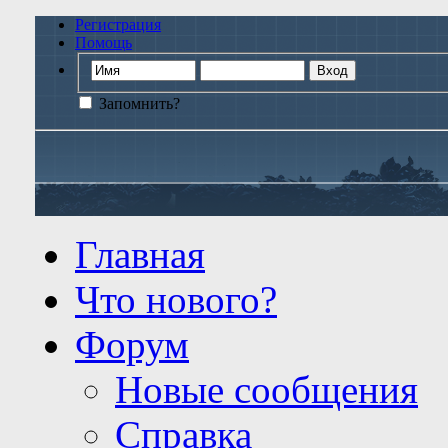
Регистрация
Помощь
Запомнить?
Главная
Что нового?
Форум
Новые сообщения
Справка