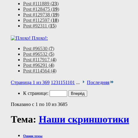
Post #111889 (
23
)
Post #128475 (
19
)
Post #129738 (
19
)
Post #112597 (
18
)
Post #92311 (
15
)
Плохо!:
Post #96530 (
7
)
Post #96532 (
5
)
Post #117917 (
4
)
Post #96291 (
4
)
Post #114564 (
4
)
Страница 1 из 369
1
2
3
11
51
101
...
Последняя
К странице:
Показано с 1 по 10 из 3685
Тема:
Наши скриншотики
Опции темы