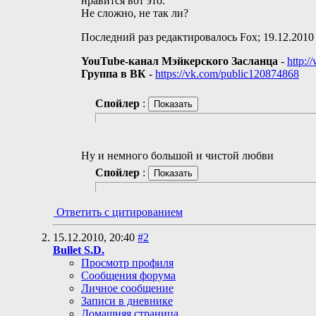
нравится вот это.
Не сложно, не так ли?
Последний раз редактировалось Fox; 19.12.2010
YouTube-канал Мэйкерского Засланца
-
http:
Группа в ВК
-
https://vk.com/public120874868
Спойлер
:
Ну и немного большой и чистой любви
Спойлер
:
Ответить с цитированием
15.12.2010,
20:40
#2
Bullet S.D.
Просмотр профиля
Сообщения форума
Личное сообщение
Записи в дневнике
Домашняя страница