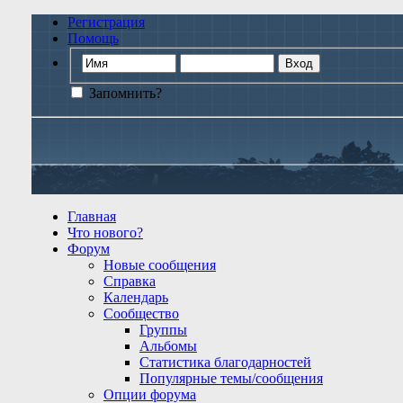
Регистрация
Помощь
Запомнить?
Главная
Что нового?
Форум
Новые сообщения
Справка
Календарь
Сообщество
Группы
Альбомы
Статистика благодарностей
Популярные темы/сообщения
Опции форума