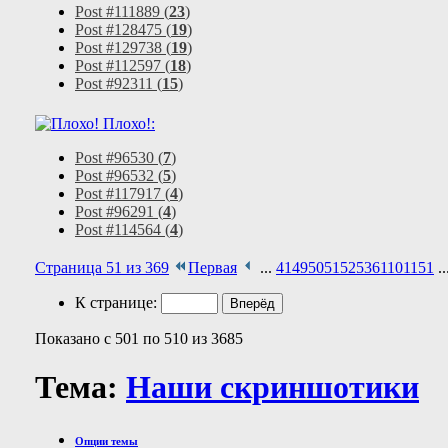
Post #111889 (
23
)
Post #128475 (
19
)
Post #129738 (
19
)
Post #112597 (
18
)
Post #92311 (
15
)
Плохо!:
Post #96530 (
7
)
Post #96532 (
5
)
Post #117917 (
4
)
Post #96291 (
4
)
Post #114564 (
4
)
Страница 51 из 369
Первая
...
41
49
50
51
52
53
61
101
151
..
К странице:
Показано с 501 по 510 из 3685
Тема:
Наши скриншотики
Опции темы