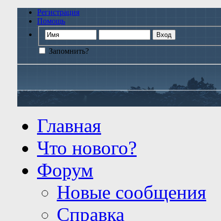
Регистрация
Помощь
Запомнить?
Главная
Что нового?
Форум
Новые сообщения
Справка