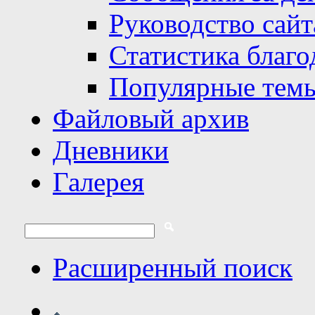
Руководство сайт
Статистика благо
Популярные тем
Файловый архив
Дневники
Галерея
Расширенный поиск