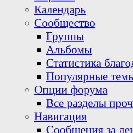
Календарь
Сообщество
Группы
Альбомы
Статистика благо
Популярные тем
Опции форума
Все разделы про
Навигация
Сообщения за де