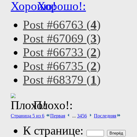
Хорошо!:
Post #66763 (
4
)
Post #67069 (
3
)
Post #66733 (
2
)
Post #66735 (
2
)
Post #68379 (
1
)
Плохо!:
Страница 5 из 6
Первая
...
3
4
5
6
Последняя
К странице: