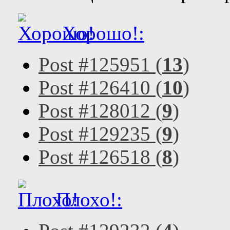
Хорошо!:
Post #125951 (
13
)
Post #126410 (
10
)
Post #128012 (
9
)
Post #129235 (
9
)
Post #126518 (
8
)
Плохо!: