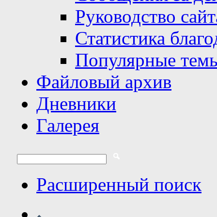
Руководство сайт
Статистика благо
Популярные тем
Файловый архив
Дневники
Галерея
Расширенный поиск