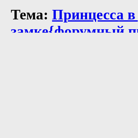
Тема:
Принцесса в
замке{форумный п
Опции темы
Версия для печати
Отправить по элек
Поиск по теме