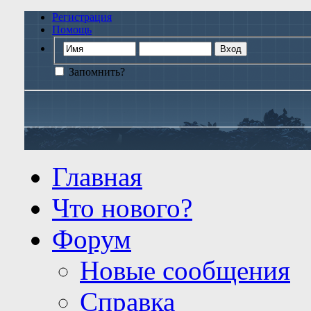
Регистрация
Помощь
Запомнить?
Главная
Что нового?
Форум
Новые сообщения
Справка