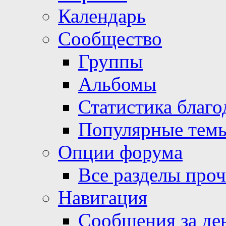
Календарь
Сообщество
Группы
Альбомы
Статистика благо
Популярные тем
Опции форума
Все разделы про
Навигация
Сообщения за де