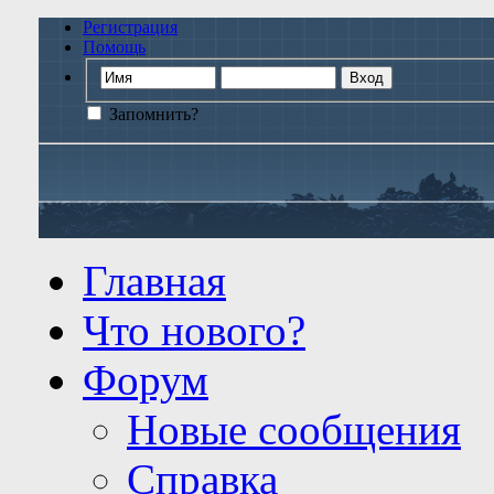
Регистрация
Помощь
Запомнить?
Главная
Что нового?
Форум
Новые сообщения
Справка