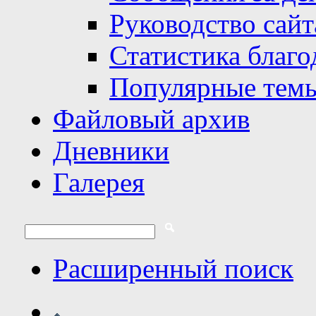
Руководство сайт
Статистика благо
Популярные тем
Файловый архив
Дневники
Галерея
Расширенный поиск