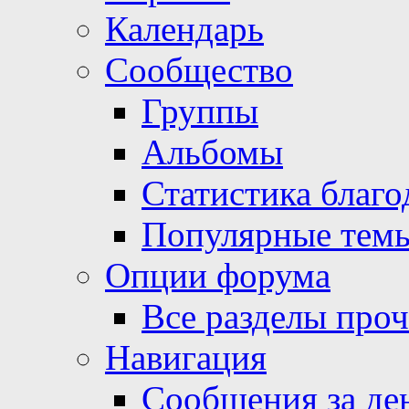
Календарь
Сообщество
Группы
Альбомы
Статистика благо
Популярные тем
Опции форума
Все разделы про
Навигация
Сообщения за де