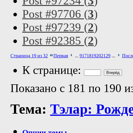
Post #97234 (
3
)
Post #97706 (
3
)
Post #97239 (
2
)
Post #92385 (
2
)
Страница 19 из 32
Первая
...
9
17
18
19
20
21
29
...
Посл
К странице:
Показано с 181 по 190 и
Тема:
Тэлар: Рожд
Опции темы