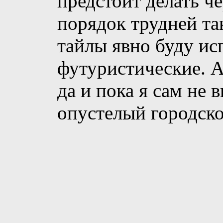
предстоит делать ч
порядок трудней та
тайлы явно буду ис
футуристические. 
да и пока я сам не 
опустелый городско
поводу твоих совет
Может напрягусь и
Ответить с цитирова
25.10.2013,
05:33
#12