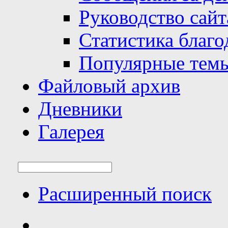
Руководство сайт
Статистика благо
Популярные тем
Файловый архив
Дневники
Галерея
Расширенный поиск