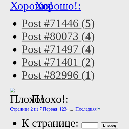
Хорошо!:
Post #71446 (
5
)
Post #80073 (
4
)
Post #71497 (
4
)
Post #71401 (
2
)
Post #82996 (
1
)
Плохо!:
Страница 2 из 7
Первая
1
2
3
4
...
Последняя
К странице: