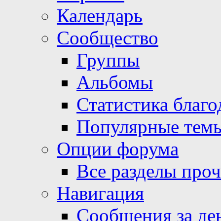
Календарь
Сообщество
Группы
Альбомы
Статистика благо
Популярные тем
Опции форума
Все разделы про
Навигация
Сообщения за де