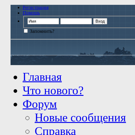
Регистрация
Помощь
Запомнить?
Главная
Что нового?
Форум
Новые сообщения
Справка