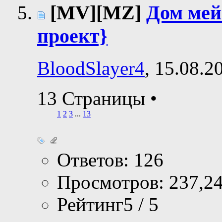
[MV][MZ]
Дом мей
проект}
BloodSlayer4
, 15.08.2
13 Страницы
•
1
2
3
...
13
Ответов: 126
Просмотров: 237,2
Рейтинг5 / 5