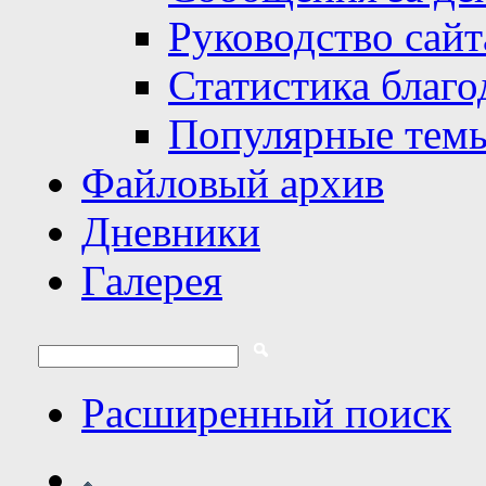
Руководство сайт
Статистика благо
Популярные тем
Файловый архив
Дневники
Галерея
Расширенный поиск