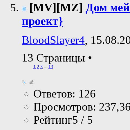
[MV][MZ]
Дом мей
проект}
BloodSlayer4
, 15.08.2
13 Страницы
•
1
2
3
...
13
Ответов: 126
Просмотров: 237,3
Рейтинг5 / 5