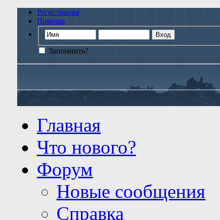
Регистрация
Помощь
Запомнить?
Главная
Что нового?
Форум
Новые сообщения
Справка