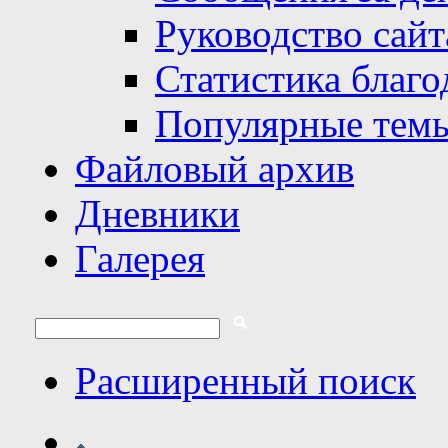
Руководство сайт
Статистика благо
Популярные тем
Файловый архив
Дневники
Галерея
Расширенный поиск