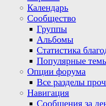
Календарь
Сообщество
Группы
Альбомы
Статистика благо
Популярные тем
Опции форума
Все разделы про
Навигация
Сообщения за де