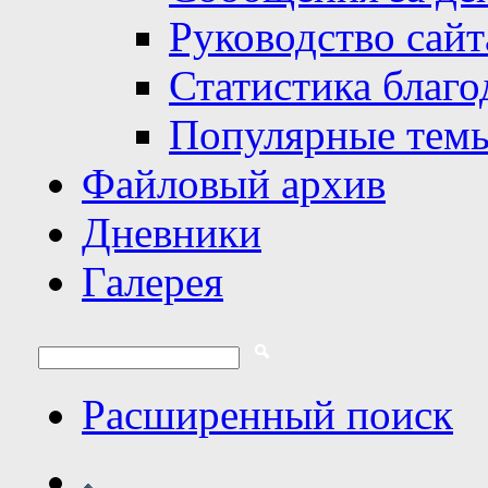
Руководство сайт
Статистика благо
Популярные тем
Файловый архив
Дневники
Галерея
Расширенный поиск