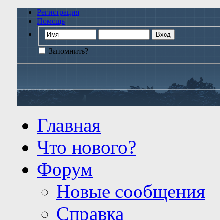
Регистрация
Помощь
Запомнить?
Главная
Что нового?
Форум
Новые сообщения
Справка