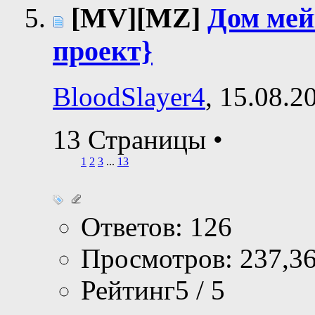
[MV][MZ]
Дом мей
проект}
BloodSlayer4
, 15.08.2
13 Страницы
•
1
2
3
...
13
Ответов: 126
Просмотров: 237,3
Рейтинг5 / 5