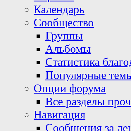
Календарь
Сообщество
Группы
Альбомы
Статистика благо
Популярные тем
Опции форума
Все разделы про
Навигация
Сообщения за де