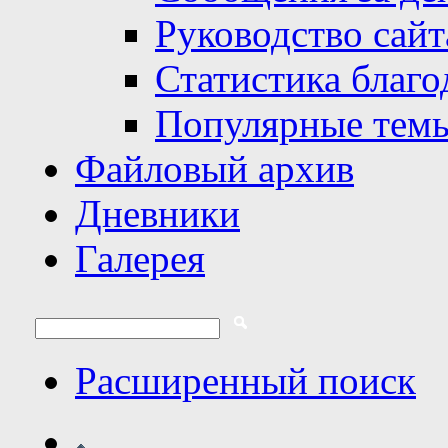
Руководство сайт
Статистика благо
Популярные тем
Файловый архив
Дневники
Галерея
Расширенный поиск