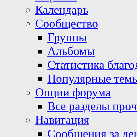
Календарь
Сообщество
Группы
Альбомы
Статистика благо
Популярные тем
Опции форума
Все разделы про
Навигация
Сообщения за де