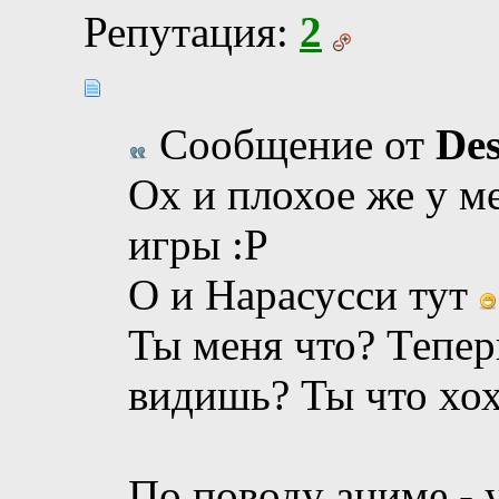
Репутация:
2
Сообщение от
De
Ох и плохое же у м
игры :P
О и Нарасусси тут
Ты меня что? Тепер
видишь? Ты что хохо
По поводу аниме - у