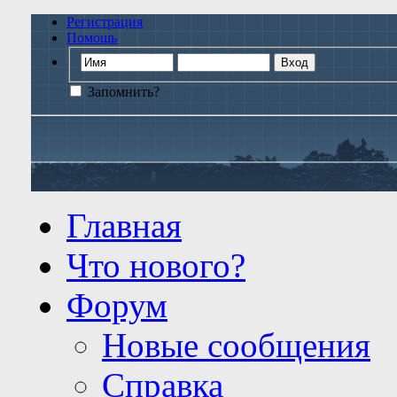
Регистрация
Помощь
Запомнить?
Главная
Что нового?
Форум
Новые сообщения
Справка