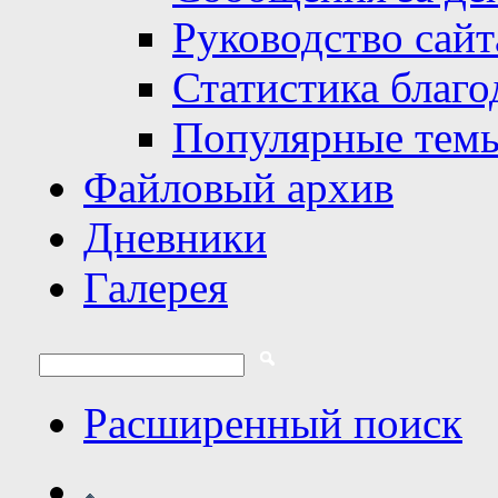
Руководство сайт
Статистика благо
Популярные тем
Файловый архив
Дневники
Галерея
Расширенный поиск