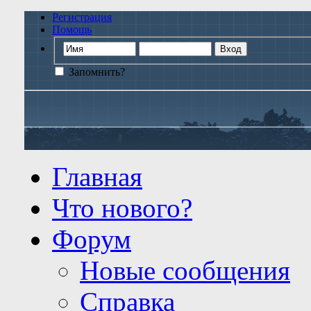
Регистрация
Помощь
Запомнить?
Главная
Что нового?
Форум
Новые сообщения
Справка