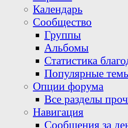
Календарь
Сообщество
Группы
Альбомы
Статистика благо
Популярные тем
Опции форума
Все разделы про
Навигация
Сообщения за де