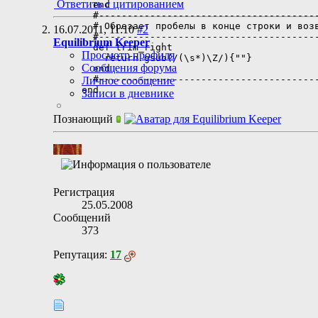
Ответить с цитированием
  end

  #---------------------------------------
  # Обрезает пробелы в конце строки и возв
16.07.2011,
11:10
#2
  #---------------------------------------
Equilibrium Keeper
  def trim_right

Просмотр профиля
    return gsub(/(\s*)\Z/){""}

Сообщения форума
  end

  #---------------------------------------
Личное сообщение
end
Записи в дневнике
Познающий
Регистрация
25.05.2008
Сообщений
373
Репутация:
17