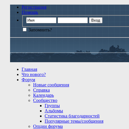
Регистрация
Помощь
Запомнить?
Главная
Что нового?
Форум
Новые сообщения
Справка
Календарь
Сообщество
Группы
Альбомы
Статистика благодарностей
Популярные темы/сообщения
Опции форума