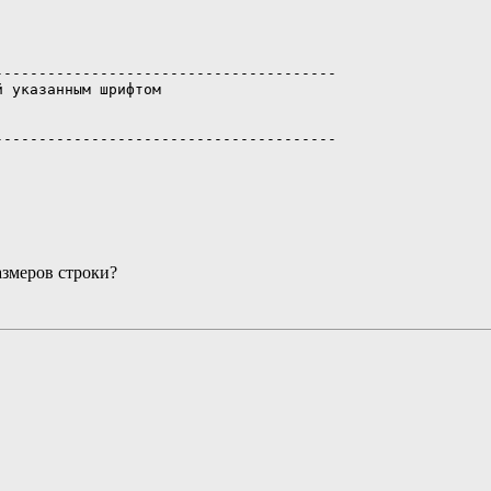
--------------------------------------

 указанным шрифтом

--------------------------------------

азмеров строки?