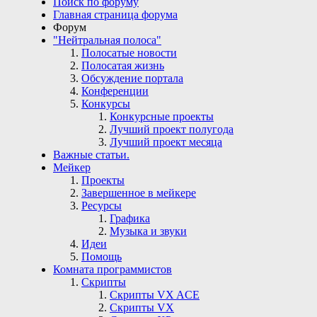
Поиск по форуму
Главная страница форума
Форум
"Нейтральная полоса"
Полосатые новости
Полосатая жизнь
Обсуждение портала
Конференции
Конкурсы
Конкурсные проекты
Лучший проект полугода
Лучший проект месяца
Важные статьи.
Мейкер
Проекты
Завершенное в мейкере
Ресурсы
Графика
Музыка и звуки
Идеи
Помощь
Комната программистов
Скрипты
Скрипты VX ACE
Скрипты VX