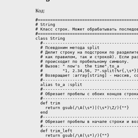
Код:
#=========================================
# String

# Класс строк. Может обрабатывать последов
#=========================================
class String

  #---------------------------------------
  # Псевдоним метода split

  # Делит строку на подстроки по разделите
  # как правилом, так и строкой). Если раз
  # происходит по пробельному символу.

  # Вызов: " now's  the time".to_a        
  #        "1, 2.34,56, 7".split(%r{,\s*})
  # Возвращает :array[string] - массив, со
  #---------------------------------------
  alias to_a :split

  #---------------------------------------
  # Обрезает пробелы с обоих концов строки
  #---------------------------------------
  def trim

    return gsub(/\A(\s*)|(\s*)\Z/){""}

  end

  #---------------------------------------
  # Обрезает пробелы в начале строки и воз
  #---------------------------------------
  def trim_left

    return gsub(/\A(\s*)/){""}
