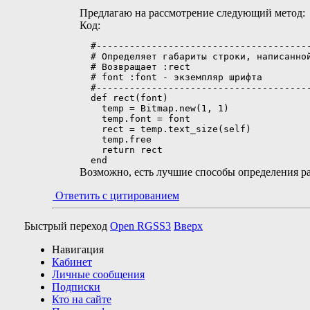
Предлагаю на рассмотрение следующий метод:
Код:
  #---------------------------------------
  # Определяет габариты строки, написанной
  # Возвращает :rect

  # font :font - экземпляр шрифта

  #---------------------------------------
  def rect(font)

    temp = Bitmap.new(1, 1)

    temp.font = font

    rect = temp.text_size(self)

    temp.free

    return rect

  end
Возможно, есть лучшие способы определения р
Ответить с цитированием
Быстрый переход
Open RGSS3
Вверх
Навигация
Кабинет
Личные сообщения
Подписки
Кто на сайте