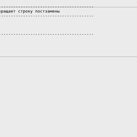
--------------------------------------

ращает строку постзамены

--------------------------------------

--------------------------------------
