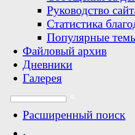
Руководство сайт
Статистика благо
Популярные тем
Файловый архив
Дневники
Галерея
Расширенный поиск