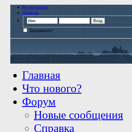
Регистрация
Помощь
Запомнить?
Главная
Что нового?
Форум
Новые сообщения
Справка