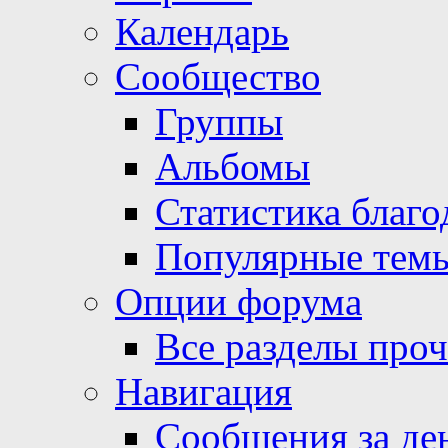
Календарь
Сообщество
Группы
Альбомы
Статистика благо
Популярные тем
Опции форума
Все разделы про
Навигация
Сообщения за де