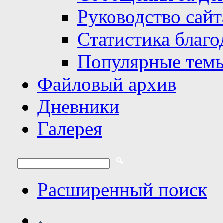
Руководство сайт
Статистика благо
Популярные тем
Файловый архив
Дневники
Галерея
Расширенный поиск