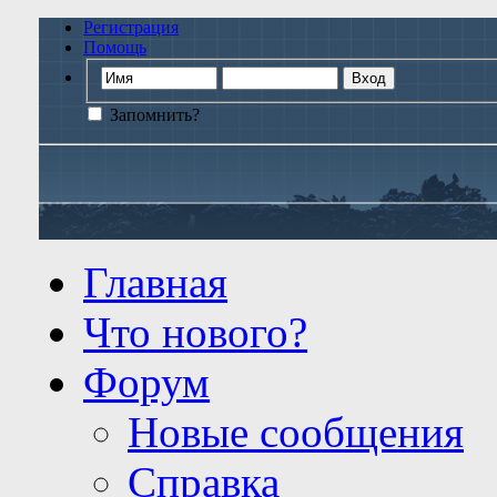
Регистрация
Помощь
Запомнить?
Главная
Что нового?
Форум
Новые сообщения
Справка