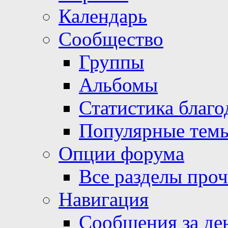
Календарь
Сообщество
Группы
Альбомы
Статистика благо
Популярные тем
Опции форума
Все разделы про
Навигация
Сообщения за де