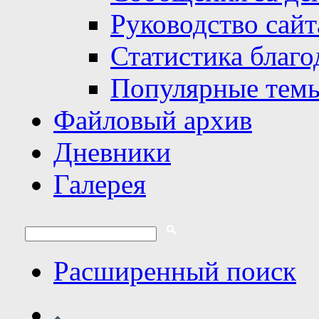
Руководство сайт
Статистика благо
Популярные тем
Файловый архив
Дневники
Галерея
Расширенный поиск