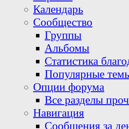
Календарь
Сообщество
Группы
Альбомы
Статистика благо
Популярные тем
Опции форума
Все разделы про
Навигация
Сообщения за де