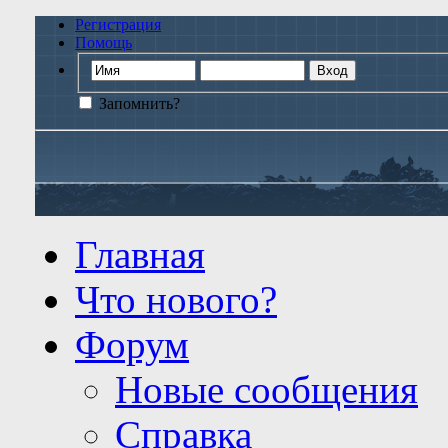
Регистрация
Помощь
Запомнить?
Главная
Что нового?
Форум
Новые сообщения
Справка