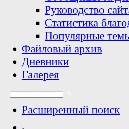
Руководство сайт
Статистика благо
Популярные тем
Файловый архив
Дневники
Галерея
Расширенный поиск