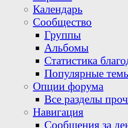
Календарь
Сообщество
Группы
Альбомы
Статистика благо
Популярные тем
Опции форума
Все разделы про
Навигация
Сообщения за де