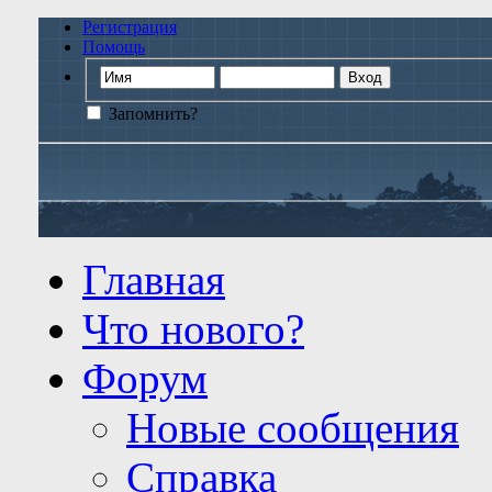
Регистрация
Помощь
Запомнить?
Главная
Что нового?
Форум
Новые сообщения
Справка