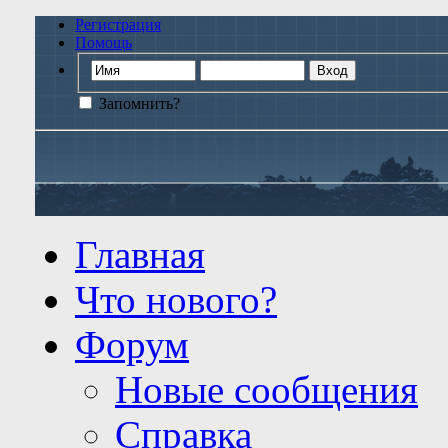
Регистрация
Помощь
Запомнить?
Главная
Что нового?
Форум
Новые сообщения
Справка