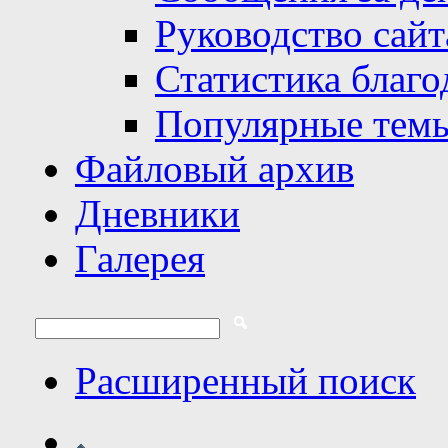
Руководство сайт
Статистика благо
Популярные тем
Файловый архив
Дневники
Галерея
Расширенный поиск