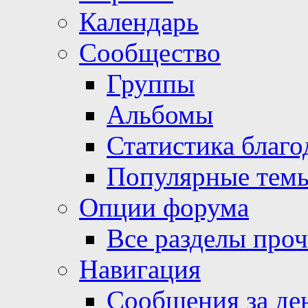
Календарь
Сообщество
Группы
Альбомы
Статистика благо
Популярные тем
Опции форума
Все разделы про
Навигация
Сообщения за де