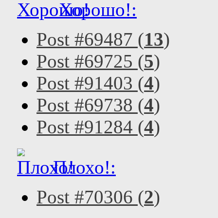
Хорошо!:
Post #69487 (
13
)
Post #69725 (
5
)
Post #91403 (
4
)
Post #69738 (
4
)
Post #91284 (
4
)
Плохо!:
Post #70306 (
2
)