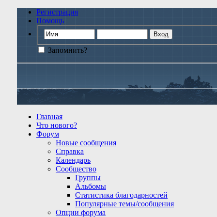
Регистрация
Помощь
Запомнить?
Главная
Что нового?
Форум
Новые сообщения
Справка
Календарь
Сообщество
Группы
Альбомы
Статистика благодарностей
Популярные темы/сообщения
Опции форума