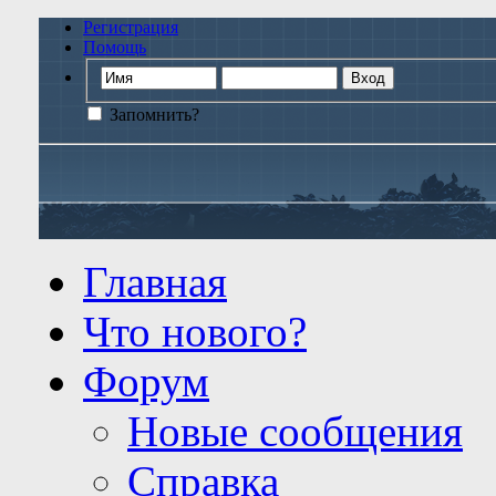
Регистрация
Помощь
Запомнить?
Главная
Что нового?
Форум
Новые сообщения
Справка