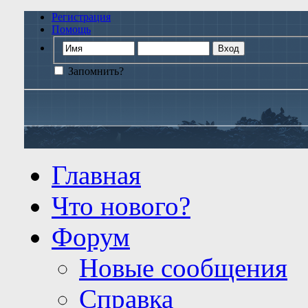
Регистрация
Помощь
Запомнить?
Главная
Что нового?
Форум
Новые сообщения
Справка