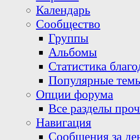
Календарь
Сообщество
Группы
Альбомы
Статистика благо
Популярные тем
Опции форума
Все разделы про
Навигация
Сообщения за де