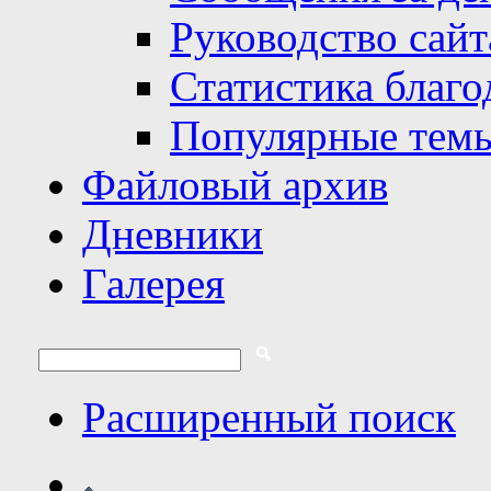
Руководство сайт
Статистика благо
Популярные тем
Файловый архив
Дневники
Галерея
Расширенный поиск