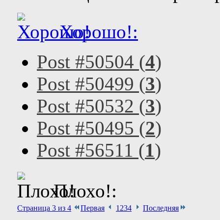
Хорошо!:
Post #50504 (
4
)
Post #50499 (
3
)
Post #50532 (
3
)
Post #50495 (
2
)
Post #56511 (
1
)
Плохо!:
Страница 3 из 4
Первая
1
2
3
4
Последняя