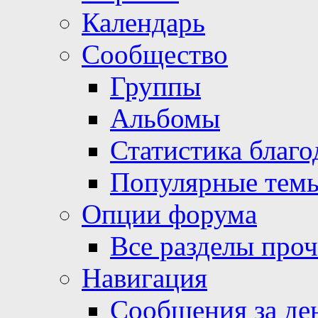
Календарь
Сообщество
Группы
Альбомы
Статистика благо
Популярные тем
Опции форума
Все разделы про
Навигация
Сообщения за де