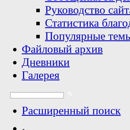
Руководство сайт
Статистика благо
Популярные тем
Файловый архив
Дневники
Галерея
Расширенный поиск