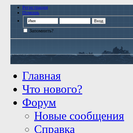
Регистрация
Помощь
Запомнить?
Главная
Что нового?
Форум
Новые сообщения
Справка