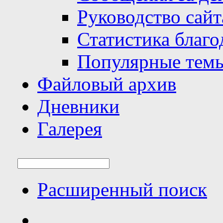
Руководство сайт
Статистика благо
Популярные тем
Файловый архив
Дневники
Галерея
Расширенный поиск