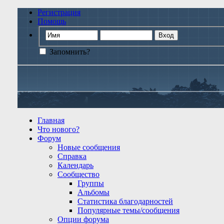
Регистрация
Помощь
Запомнить?
Главная
Что нового?
Форум
Новые сообщения
Справка
Календарь
Сообщество
Группы
Альбомы
Статистика благодарностей
Популярные темы/сообщения
Опции форума