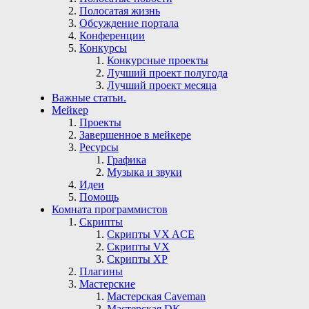
Полосатая жизнь
Обсуждение портала
Конференции
Конкурсы
Конкурсные проекты
Лучший проект полугода
Лучший проект месяца
Важные статьи.
Мейкер
Проекты
Завершенное в мейкере
Ресурсы
Графика
Музыка и звуки
Идеи
Помощь
Комната программистов
Скрипты
Скрипты VX ACE
Скрипты VX
Скрипты ХР
Плагины
Мастерские
Мастерская Сaveman
Мастерская DK