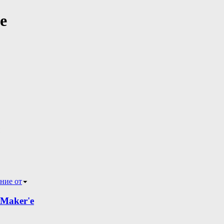
е
ние от
Maker'е