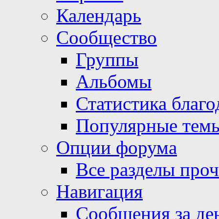
Календарь
Сообщество
Группы
Альбомы
Статистика благо
Популярные тем
Опции форума
Все разделы про
Навигация
Сообщения за де