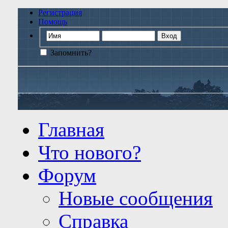
Регистрация
Помощь
Запомнить?
Главная
Что нового?
Форум
Новые сообщения
Справка