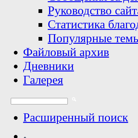
Руководство сайт
Статистика благо
Популярные тем
Файловый архив
Дневники
Галерея
Расширенный поиск